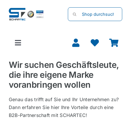
Zum
Suche
Inhalt
nach:
springen
Toggle
Navigation
Garagentore
Wir suchen Geschäftsleute,
die ihre eigene Marke
Torantriebe
voranbringen wollen
Rolladenmotoren
Genau das trifft auf Sie und Ihr Unternehmen zu?
Dann erfahren Sie hier Ihre Vorteile durch eine
B2B-Partnerschaft mit SCHARTEC!
Handsender