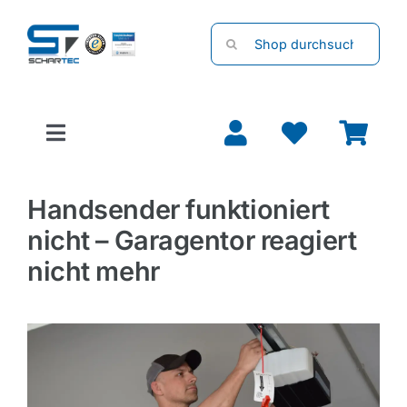
Zum
Suche
Inhalt
nach:
springen
Toggle
Navigation
Garagentore
Handsender funktioniert
nicht – Garagentor reagiert
Torantriebe
nicht mehr
Rolladenmotoren
Handsender